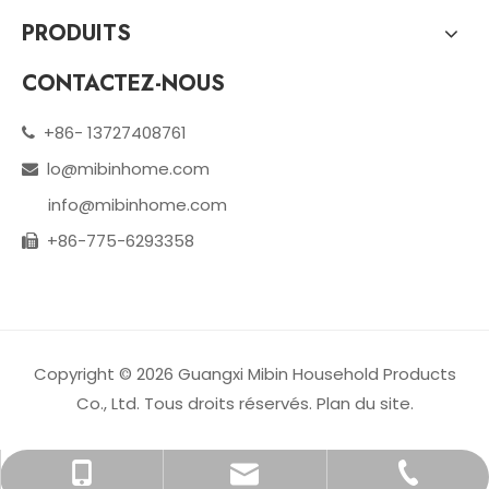
PRODUITS
CONTACTEZ-NOUS
+86- 13727408761

lo@mibinhome.com

info@mibinhome.com
+86-775-6293358

Copyright ©️
2026
Guangxi Mibin Household Products
Co., Ltd. Tous droits réservés.
Plan du site
.
lo@mibinhome.com
+86-775-6293358
+ 13727408761